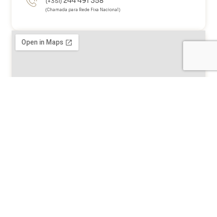
244 491 358
(+351)
(Chamada para Rede Fixa Nacional)
CRECHE
O ROSMANINHO
Rua da Escola 14
2480-405 Corredoura
Leiria, Portugal
Coordenadas GPS: