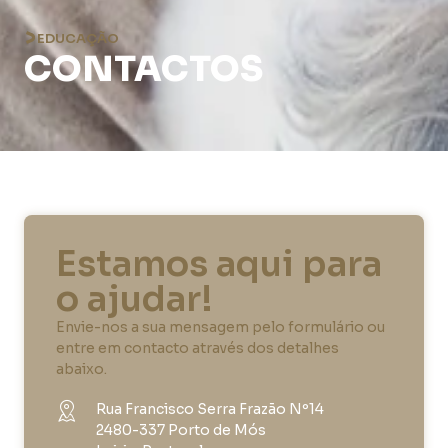
EDUCAÇÃO
CONTACTOS
Estamos aqui para
o ajudar!
Envie-nos a sua mensagem pelo formulário ou
entre em contacto através dos detalhes
abaixo.
Rua Francisco Serra Frazão Nº14
2480-337 Porto de Mós